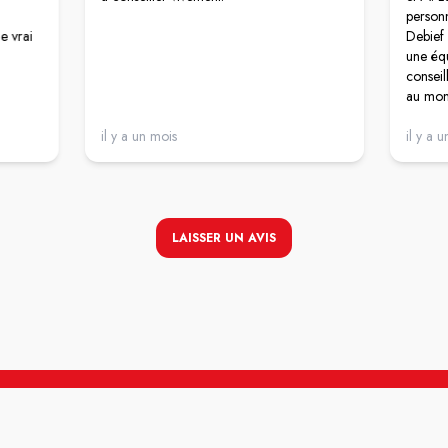
personn
e vrai
Debief 
une équ
conseil
au mon
Merci p
il y a un mois
il y a u
LAISSER UN AVIS