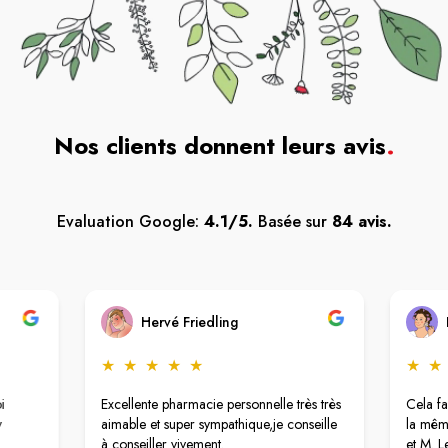
Nos clients donnent leurs avis
.
Evaluation Google:
4.1/5.
Basée sur
84 avis.
Hervé Friedling
★
★
★
★
★
★
★
i
Excellente pharmacie personnelle très très
Cela fa
y
aimable et super sympathique,je conseille
la mêm
d
à conseiller vivement.
et M. L