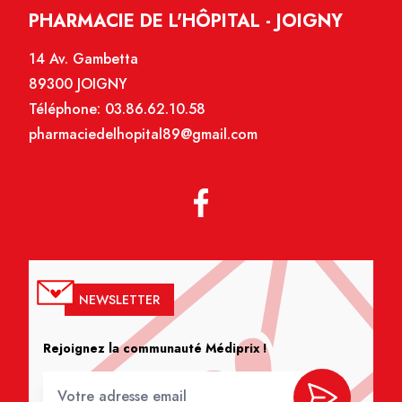
PHARMACIE DE L'HÔPITAL - JOIGNY
14 Av. Gambetta
89300 JOIGNY
Téléphone:
03.86.62.10.58
pharmaciedelhopital89@gmail.com
NEWSLETTER
Rejoignez la communauté Médiprix !