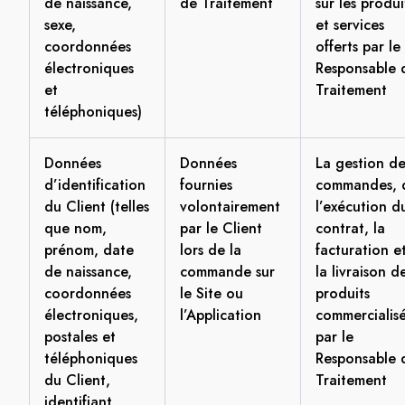
de naissance,
de Traitement
sur les produi
sexe,
et services
coordonnées
offerts par le
électroniques
Responsable 
et
Traitement
téléphoniques)
Données
Données
La gestion de
d’identification
fournies
commandes, 
du Client (telles
volontairement
l’exécution d
que nom,
par le Client
contrat, la
prénom, date
lors de la
facturation e
de naissance,
commande sur
la livraison d
coordonnées
le Site ou
produits
électroniques,
l’Application
commercialis
postales et
par le
téléphoniques
Responsable 
du Client,
Traitement
identifiant