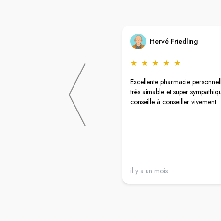
Hervé Friedling
★
★
★
★
★
Excellente pharmacie personnell
très aimable et super sympathiqu
conseille à conseiller vivement.
il y a un mois