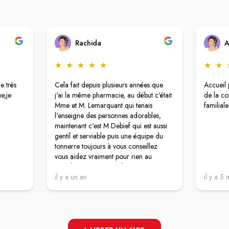
Rachida
A
★
★
★
★
★
★
★
e très
Cela fait depuis plusieurs années que
Accueil 
e,je
j'ai la même pharmacie, au début c'était
de la co
Mme et M. Lemarquant qui tenais
familiale
l'enseigne des personnes adorables,
maintenant c'est M Debief qui est aussi
gentil et serviable puis une équipe du
tonnerre toujours à vous conseillez
vous aidez vraiment pour rien au
monde je changerais de pharmacie.
Merci pour tout.
il y a un an
il y a 5 