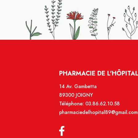
PHARMACIE DE L'HÔPITAL
14 Av. Gambetta
89300 JOIGNY
Téléphone:
03.86.62.10.58
pharmaciedelhopital89@gmail.com