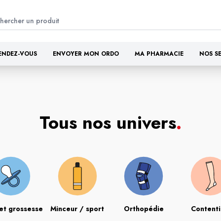
ENDEZ-VOUS
ENVOYER MON ORDO
MA PHARMACIE
NOS S
Tous nos univers
.
et grossesse
Minceur / sport
Orthopédie
Content