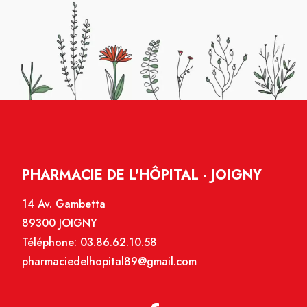
PHARMACIE DE L'HÔPITAL - JOIGNY
14 Av. Gambetta
89300 JOIGNY
Téléphone:
03.86.62.10.58
pharmaciedelhopital89@gmail.com