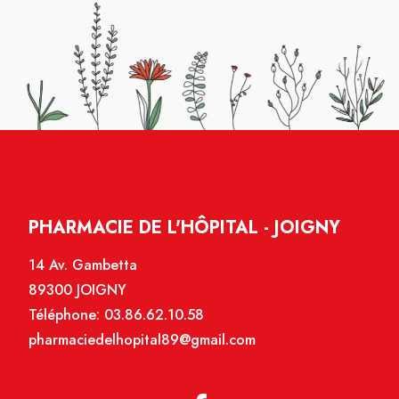
PHARMACIE DE L'HÔPITAL - JOIGNY
14 Av. Gambetta
89300 JOIGNY
Téléphone:
03.86.62.10.58
pharmaciedelhopital89@gmail.com