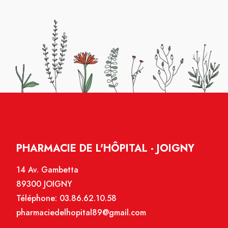
PHARMACIE DE L'HÔPITAL - JOIGNY
14 Av. Gambetta
89300 JOIGNY
Téléphone:
03.86.62.10.58
pharmaciedelhopital89@gmail.com