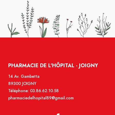
PHARMACIE DE L'HÔPITAL - JOIGNY
14 Av. Gambetta
89300 JOIGNY
Téléphone:
03.86.62.10.58
pharmaciedelhopital89@gmail.com