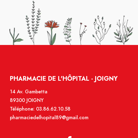
PHARMACIE DE L'HÔPITAL - JOIGNY
14 Av. Gambetta
89300 JOIGNY
Téléphone:
03.86.62.10.58
pharmaciedelhopital89@gmail.com