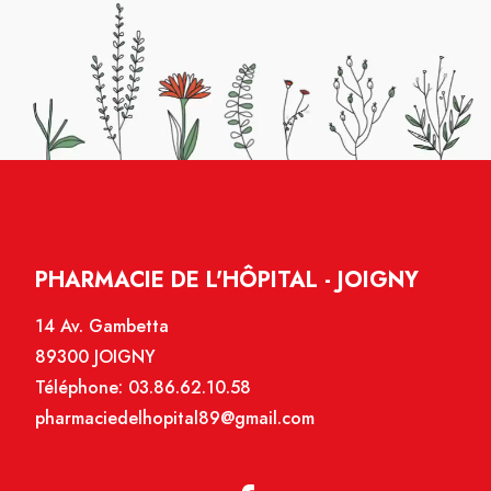
PHARMACIE DE L'HÔPITAL - JOIGNY
14 Av. Gambetta
89300 JOIGNY
Téléphone:
03.86.62.10.58
pharmaciedelhopital89@gmail.com