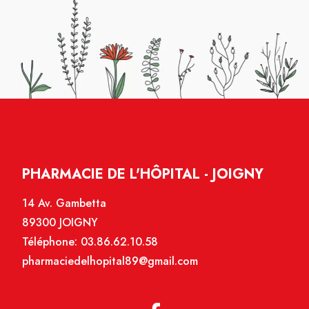
PHARMACIE DE L'HÔPITAL - JOIGNY
14 Av. Gambetta
89300 JOIGNY
Téléphone:
03.86.62.10.58
pharmaciedelhopital89@gmail.com